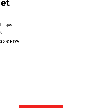
let
echnique
5
,20 € HTVA