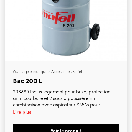
Outillage électrique > Accessoires Mafell
Bac 200 L
206869 Inclus logement pour buse, protection
anti-courbure et 2 sacs à poussière En
combinaison avec aspirateur S35M pour
Lire plus
composer l'aspirateur S200 Pour DSS300cc,
NFU50, NFU50-18
Voir le produit