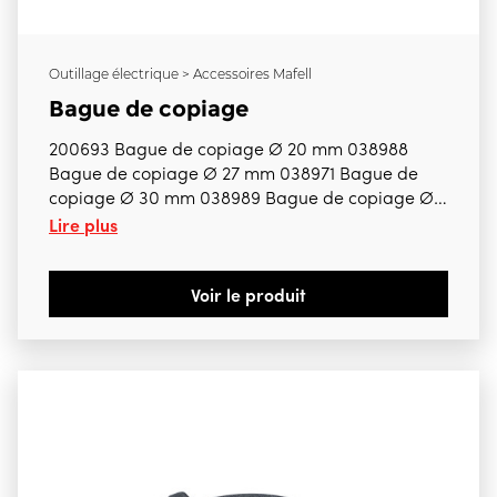
Outillage électrique > Accessoires Mafell
Bague de copiage
200693 Bague de copiage Ø 20 mm 038988
Bague de copiage Ø 27 mm 038971 Bague de
copiage Ø 30 mm 038989 Bague de copiage Ø
Lire plus
40 mm Attention de bien préciser la référence
nécessaire Pour LO65Ec
Voir le produit