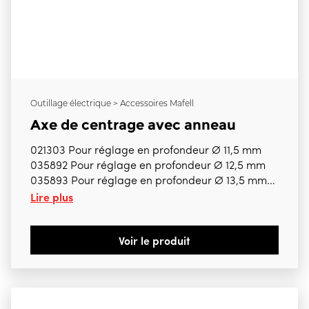
Outillage électrique > Accessoires Mafell
Axe de centrage avec anneau
021303 Pour réglage en profondeur Ø 11,5 mm
035892 Pour réglage en profondeur Ø 12,5 mm
035893 Pour réglage en profondeur Ø 13,5 mm
Lire plus
035894 Pour réglage en profondeur Ø 15,5 mm
035895 Pour réglage en profondeur Ø 17,5 mm
035896 Pour réglage en profondeur Ø 19,5 mm
Voir le produit
035897 Pour réglage en profondeur Ø 21,5 mm
035898 Pour réglage en profondeur Ø 23,5 mm
035899 Pour réglage en profondeur Ø 25 mm
Bien préciser la référence choisie Pour ZB100ES