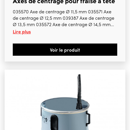
Axes de centrage pour fraise à tête
035570 Axe de centrage Ø 11,5 mm 035571 Axe
de centrage Ø 12,5 mm 039387 Axe de centrage
Ø 13,5 mm 035572 Axe de centrage Ø 14,5 mm
Lire plus
035573 Axe de centrage Ø 15,5 mm 035574 Axe
de centrage Ø 16,5 mm 035575 Axe de centrage
Ø 17,5 mm 035577 Axe de centrage Ø 19,5 mm
Voir le produit
035578 Axe de centrage Ø 21,5 mm Bien préciser
la référence choisie Pour ZB100ES