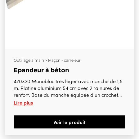
Outillage à main > Maçon - carreleur
Epandeur à béton
470320 Monobloc très léger avec manche de 1,5
m. Platine aluminium 54 cm avec 2 rainures de
renfort. Base du manche équipée d’un crochet
Lire plus
pour treillis soudé. Poids : 1,35 kg
Voir le produit