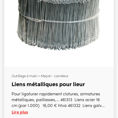
Outillage à main > Maçon - carreleur
Liens métalliques pour lieur
Pour ligaturer rapidement clotures, armatures
métalliques, paillasses,... 461313 Liens acier 16
cm (par 1.000) 16,00 € htva 461322 Liens galva
Lire plus
12 cm (par 1.000) 18,00 € htva A utiliser avec le
lieur 461301