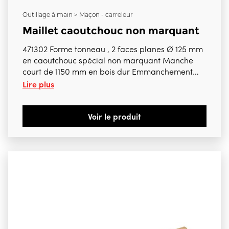
Outillage à main > Maçon - carreleur
Maillet caoutchouc non marquant
471302 Forme tonneau , 2 faces planes Ø 125 mm
en caoutchouc spécial non marquant Manche
court de 1150 mm en bois dur Emmanchement
Lire plus
conique Manche de rechange 1150 mm 471300
20,70 € htva
Voir le produit