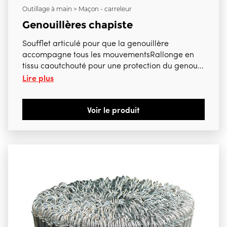
Outillage à main > Maçon - carreleur
Genouillères chapiste
Soufflet articulé pour que la genouillère
accompagne tous les mouvementsRallonge en
tissu caoutchouté pour une protection du genou
Lire plus
et du tibia contre les abrasions, l’humidité, le
froid et la saleté. Particulièrement adapté à la
pose de chape Prix à la paire
Voir le produit