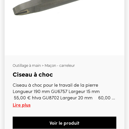
Outillage à main > Maçon - carreleur
Ciseau à choc
Ciseau à choc pour le travail de la pierre
Longueur 190 mm GU6757 Largeur 15 mm
55,00 € htva GU8702 Largeur 20 mm 60,00 €
Lire plus
htva GU9660 Largeur 30 mm 75,00 € htva
Voir le produit