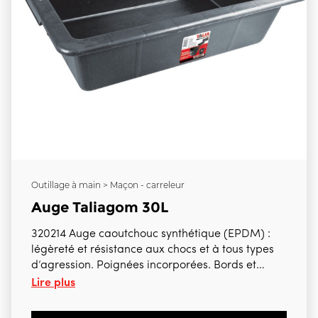
Outillage à main > Maçon - carreleur
Auge Taliagom 30L
320214 Auge caoutchouc synthétique (EPDM) :
légèreté et résistance aux chocs et à tous types
d‘agression. Poignées incorporées. Bords et
Lire plus
parois renforcés. Dimensions 650 x 430 x 180 mm