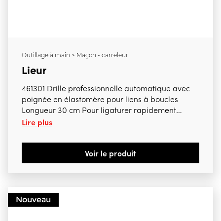
Outillage à main > Maçon - carreleur
Lieur
461301 Drille professionnelle automatique avec
poignée en élastomère pour liens à boucles
Longueur 30 cm Pour ligaturer rapidement
Lire plus
clotures, armatures métalliques, paillasses,...
Compatible avec liens 461313 et 461322
Voir le produit
Nouveau