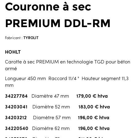
Couronne à sec
PREMIUM DDL-RM
TYROLIT
Fabricant :
HOHLT
Carotte à sec PREMIUM en technologie TGD pour béton
armé
Longueur 450 mm Raccord 11/4 " Hauteur segment 11,3
mm
34227784
179,00 € htva
Diamètre 47 mm
34203041
183,00 € htva
Diamètre 52 mm
34203212
196,00 € htva
Diamètre 57 mm
34220540
196,00 € htva
Diamètre 62 mm