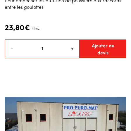
Pour empêcher les diffusion de poussière aux raccords
entre les goulottes
23,80€
htva
Ajouter au
-
+
devis