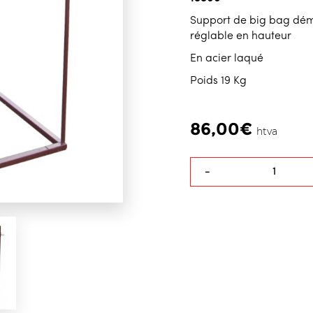
Support de big bag dém
réglable en hauteur
En acier laqué
Poids 19 Kg
86,00€
htva
-