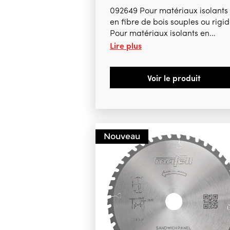
092649 Pour matériaux isolants
en fibre de bois souples ou rigi
Pour matériaux isolants en
Lire plus
mousse PVC rigide ( styrodur)
Pour panneaux en bois enduits
Pour panneaux légers en laine 
Voir le produit
bois Pour K85, KSS80/370, K85-
Nouveau