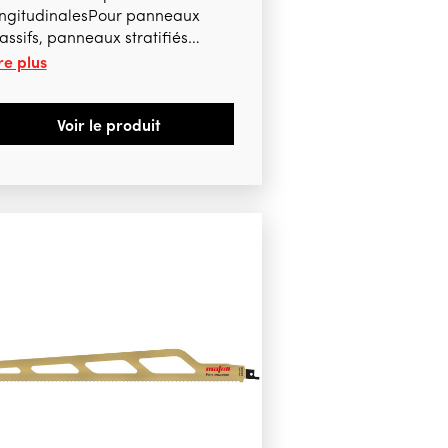
ongitudinalesPour panneaux
ssifs, panneaux stratifiés
re plus
isPour K105, K105-18
Voir le produit