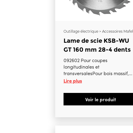
Outillage électrique > Accessoires Mafel
Lame de scie KSB-WU
GT 160 mm 28-4 dents
092602 Pour coupes
longitudinales et
transversalesPour bois massif,
Lire plus
panneaux massifs, panneaux
stratifiés boisPour PSS 3100 SE,
MT55cc, MS55, MT55 18Mbl, M
Voir le produit
55-18