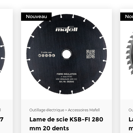
Nouveau
No
l
Outillage électrique > Accessoires Mafell
Ou
37
Lame de scie KSB-FI 280
L
mm 20 dents
m