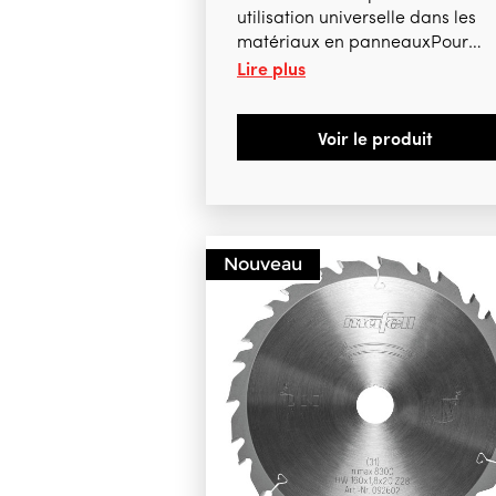
utilisation universelle dans les
matériaux en panneauxPour
Lire plus
K105, K105-18
Voir le produit
Nouveau