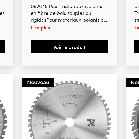
092645 Pour matériaux isolants
0
des
en fibre de bois souples ou
Tr
rigidesPour matériaux isolants en
st
Lire plus
Li
mousse PVC rigide (
M
styrodur)Pour panneaux en bois
5
de
enduitsPour panneaux légers en
Voir le produit
18
laine de boisPour K105, K105-18
Nouveau
No