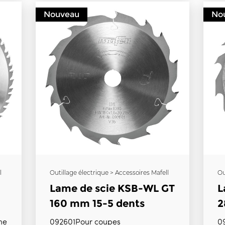
Nouveau
No
l
Outillage électrique > Accessoires Mafell
Ou
Lame de scie KSB-WL GT
L
160 mm 15-5 dents
2
092601Pour coupes
0