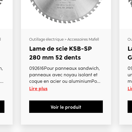
l
Outillage électrique > Accessoires Mafell
Ou
Lame de scie KSB-SP
L
280 mm 52 dents
G
h,
092616Pour panneaux sandwich,
09
panneaux avec noyau isolant et
un
ur
coque en acier ou aluminiumPour
m
Lire plus
Li
K105, K105-18
M
Voir le produit