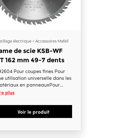
tillage électrique > Accessoires Mafell
ame de scie KSB-WF
T 162 mm 49-7 dents
2604 Pour coupes fines Pour
e utilisation universelle dans les
atériaux en panneauxPour
re plus
T55cc, MT55 18Mbl
Voir le produit