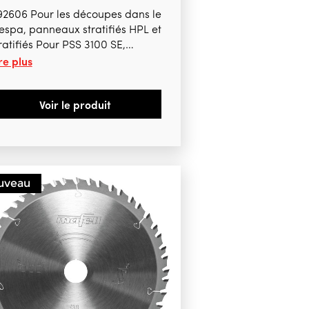
92606 Pour les découpes dans le
espa, panneaux stratifiés HPL et
ratifiés Pour PSS 3100 SE,
re plus
T55cc, MS55, MT55 18Mbl, MS
5-18
Voir le produit
uveau