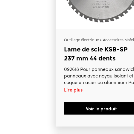
Outillage électrique > Accessoires Mafel
Lame de scie KSB-SP
237 mm 44 dents
092618 Pour panneaux sandwic
panneaux avec noyau isolant et
coque en acier ou aluminium Po
Lire plus
K85, KSS80/370, K85-18
Voir le produit