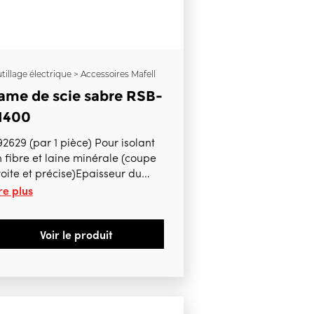
tillage électrique > Accessoires Mafell
ame de scie sabre RSB-
I400
629 (par 1 pièce) Pour isolant
 fibre et laine minérale (coupe
oite et précise)Epaisseur du
re plus
rps de la lame de scie 1,5 mm
ongueur totale 400 mm Écart 5
m Capacité de coupe 320 mm
Voir le produit
our RS 32-18