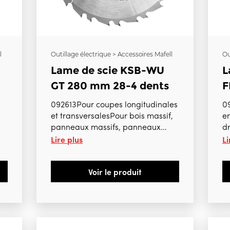
l
Outillage électrique > Accessoires Mafell
Ou
Lame de scie KSB-WU
L
GT 280 mm 28-4 dents
F
092613Pour coupes longitudinales
092
et transversalesPour bois massif,
en
panneaux massifs, panneaux
dr
Lire plus
Li
stratifiés bois Pour K105, K105-18
co
L
S
m
Voir le produit
P