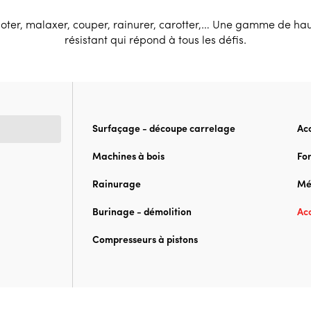
aboter, malaxer, couper, rainurer, carotter,… Une gamme de hau
résistant qui répond à tous les défis.
Surfaçage - découpe carrelage
Acc
Machines à bois
Fo
Rainurage
Mé
Burinage - démolition
Acc
Compresseurs à pistons